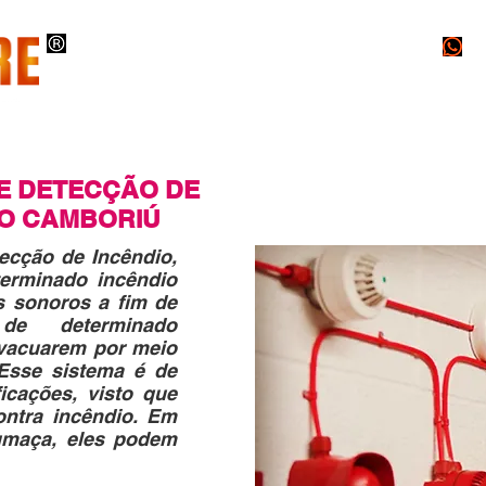
O
INSTALAÇÕES
PROJETOS
LAUDOS
E DETECÇÃO DE
IO CAMBORIÚ
ecção de Incêndio,
terminado incêndio
s sonoros a fim de
 de determinado
evacuarem por meio
 Esse sistema é de
icações, visto que
ontra incêndio. Em
fumaça, eles podem