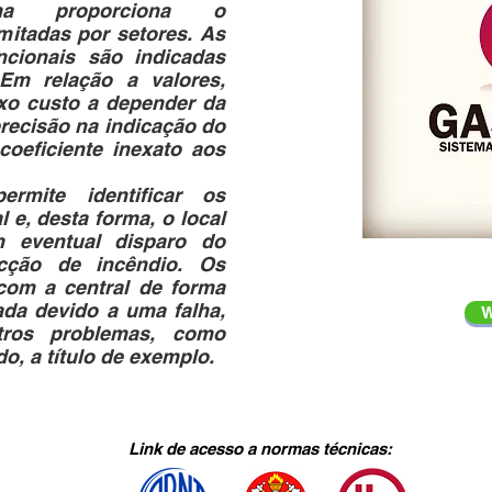
ma proporciona o
mitadas por setores. As
ncionais são indicadas
Em relação a valores,
xo custo a depender da
recisão na indicação do
coeficiente inexato aos
ermite identificar os
 e, desta forma, o local
 eventual disparo do
cção de incêndio. Os
com a central de forma
ada devido a uma falha,
W
tros problemas, como
o, a título de exemplo.
Link de acesso a normas técnicas: