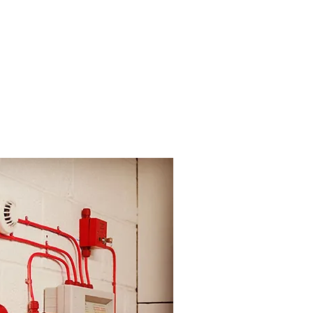
ffice phone: +55 47999299050
contato@gasfire.com.br
SHOP
CONTATO