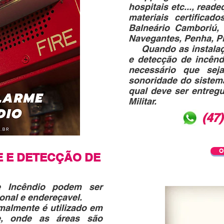
hospitais etc..., rea
materiais certificad
Balneário Camboriú, C
Navegantes, Penha, Pi
Quando as instalaçõ
e detecção de incênd
necessário que sej
sonoridade do sistema
qual deve ser entreg
Militar.
(47
O
E E DETECÇÃO DE
e Incêndio podem ser
onal e endereçavel.
malmente é utilizado em
e, onde as áreas são