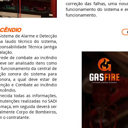
correção das falhas, uma nova
funcionamento do sistema e emi
funcionamento.
NCÊNDIO
istema de Alarme e Detecção
a laudo técnico do sistema,
ponsabilidade Técnica (antiga
alação.
ede de combate ao incêndio
eve ser analisado itens como
, funcionamento da central de
ção sonora do sistema para
sonora, a qual deve estar de
venção e Combate ao Incêndio
Incêndio.
cida todas as informações,
anutenções realizadas no SADI
umaça, em seguida deverá ser
malmente Corpo de Bombeiros,
m o contratante.