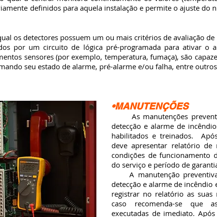
mente definidos para aquela instalação e permite o ajuste do ní
al os detectores possuem um ou mais critérios de avaliação d
dos por um circuito de lógica pré-programada para ativar o 
mentos sensores (por exemplo, temperatura, fumaça), são capaze
rmando seu estado de alarme, pré-alarme e/ou falha, entre outros
•MANUTENÇÕES
As manutenções preventivas
detecção e alarme de incêndio
habilitados e treinados. Apó
deve apresentar relatório de
condições de funcionamento do
do serviço e período de garanti
A manutenção preventiva d
detecção e alarme de incêndio
registrar no relatório as suas
caso recomenda-se que as
executadas de imediato.
Após 