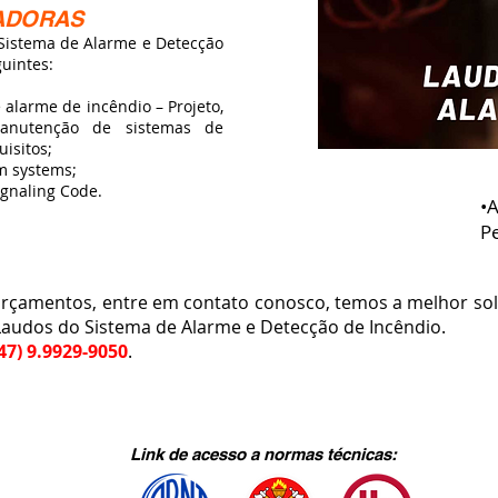
ADORAS
istema de Alarme e Detecção
uintes:
 alarme de incêndio – Projeto,
manutenção de sistemas de
isitos;
rm systems;
ignaling Code.
•
P
çamentos, entre em contato conosco, temos a melhor sol
Laudos do Sistema de Alarme e Detecção de Incêndio.
47) 9.9929-9050
.
Link de acesso a normas técnicas: