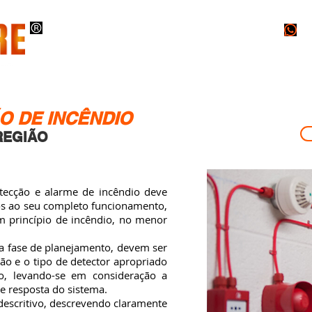
O
INSTALAÇÕES
PROJETOS
LAUDOS
O DE INCÊNDIO
REGIÃO
cção e alarme de incêndio deve
os ao seu completo funcionamento,
m princípio de incêndio, no menor
fase de planejamento, devem ser
ção e o tipo de detector apropriado
o, levando-se em consideração a
e resposta do sistema.
scritivo, descrevendo claramente