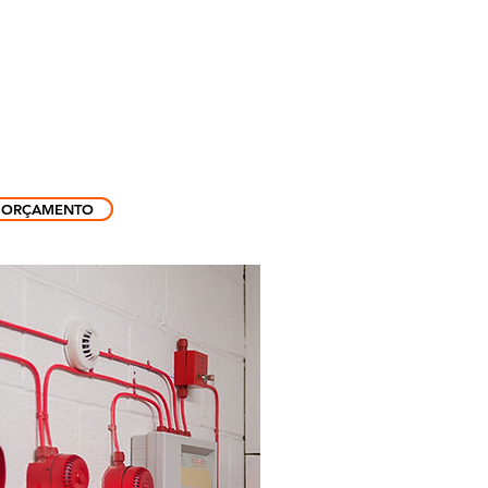
ffice phone: +55 47999299050
contato@gasfire.com.br
SHOP
CONTATO
ORÇAMENTO