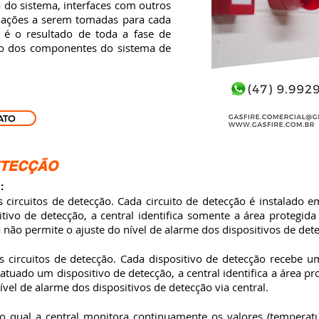
a do sistema, interfaces com outros
e ações a serem tomadas para cada
 é o resultado de toda a fase de
ão dos componentes do sistema de
ATO
DETECÇÃO
:
rcuitos de detecção. Cada circuito de detecção é instalado 
ivo de detecção, a central identifica somente a área protegida
a não permite o ajuste do nível de alarme dos dispositivos de det
rcuitos de detecção. Cada dispositivo de detecção recebe um
atuado um dispositivo de detecção, a central identifica a área pr
ível de alarme dos dispositivos de detecção via central.
qual a central monitora continuamente os valores (temperatu