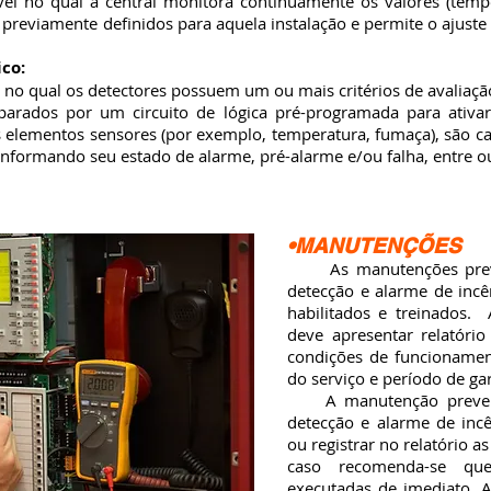
 no qual a central monitora continuamente os valores (tempe
reviamente definidos para aquela instalação e permite o ajuste 
co:
o qual os detectores possuem um ou mais critérios de avaliaç
parados por um circuito de lógica pré-programada para ativa
 elementos sensores (por exemplo, temperatura, fumaça), são ca
informando seu estado de alarme, pré-alarme e/ou falha, entre o
•MANUTENÇÕES
As manutenções prevent
detecção e alarme de incê
habilitados e treinados.
deve apresentar relatóri
condições de funcionament
do serviço e período de ga
A manutenção preventiv
detecção e alarme de inc
ou registrar no relatório a
caso recomenda-se que
executadas de imediato.
A