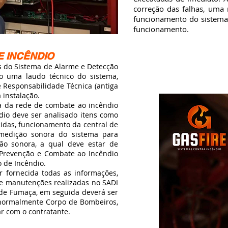
correção das falhas, uma 
funcionamento do sistema e
funcionamento.
E INCÊNDIO
do Sistema de Alarme e Detecção
o uma laudo técnico do sistema,
 Responsabilidade Técnica (antiga
 instalação.
 da rede de combate ao incêndio
dio deve ser analisado itens como
cidas, funcionamento da central de
 medição sonora do sistema para
são sonora, a qual deve estar de
 Prevenção e Combate ao Incêndio
o de Incêndio.
fornecida todas as informações,
 e manutenções realizadas no SADI
 de Fumaça, em seguida deverá ser
, normalmente Corpo de Bombeiros,
ar com o contratante.