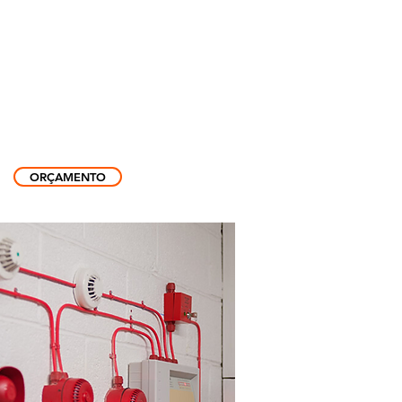
ffice phone: +55 47999299050
contato@gasfire.com.br
SHOP
CONTATO
ORÇAMENTO