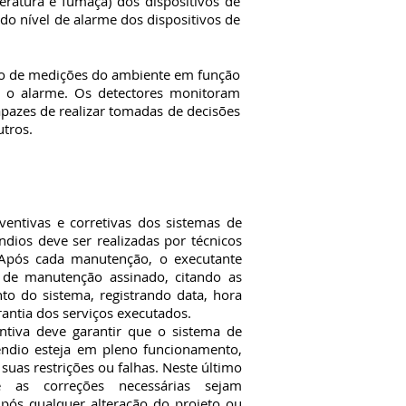
ratura e fumaça) dos dispositivos de
do nível de alarme dos dispositivos de
ão de medições do ambiente em função
r o alarme. Os detectores monitoram
pazes de realizar tomadas de decisões
utros.
ivas e corretivas dos sistemas de
ndios deve ser realizadas por técnicos
 Após cada manutenção, o executante
o de manutenção assinado, citando as
o do sistema, registrando data, hora
rantia dos serviços executados.
a deve garantir que o sistema de
êndio esteja em pleno funcionamento,
s suas restrições ou falhas. Neste último
 as correções necessárias sejam
pós qualquer alteração do projeto ou