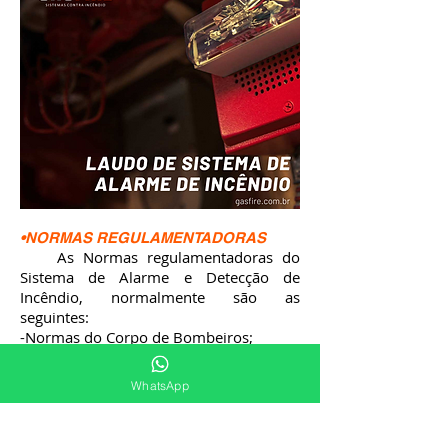
•NORMAS REGULAMENTADORAS
As Normas regulamentadora
s do
Sistema de Alarme e Detecção de
Incêndio, normalmente são as
seguintes:
-Normas do Corpo de Bombeiros;
-NBR 17240 - Sistemas de detecção e
alarme de incêndio – Projeto, instalação,
WhatsApp
comissionamento e manutenção de
sistemas de detecção e alarme de
incêndio – Requisitos;