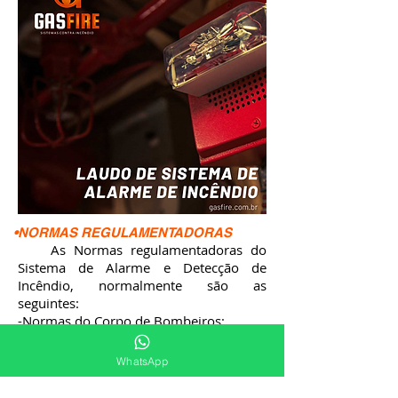
•NORMAS REGULAMENTADORAS
As Normas regulamentadoras do
Sistema de Alarme e Detecção de
Incêndio, normalmente são as
seguintes:
-Normas do Corpo de Bombeiros;
-NBR 17240 - Sistemas de detecção e
alarme de incêndio – Projeto, instalação,
WhatsApp
comissionamento e manutenção de
sistemas de detecção e alarme de