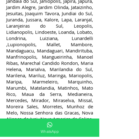
Jandaia do Sul, Janiopolis, Japira, Japura,
Jardim Alegre, Jardim Olinda, Jataizinho,
Jesuitas, Joaquim Tavora, Jundiai do Sul,
Juranda, Jussara, Kalore, Lapa, Laranjal,
Laranjeiras do Sul, Leopolis,
Lidianopolis, Lindoeste, Loanda, Lobato,
Londrina, Luiziana, Lunardelli
,Lupionopolis, Mallet, Mambore,
Mandaguacu, Mandaguari, Mandirituba,
Manfrinopolis, Mangueirinha, Manoel
Ribas, Marechal Candido Rondon, Maria
Helena, Marialva, Marilandia do Sul,
Marilena, Mariluz, Maringa, Mariopolis,
Maripa, Marmeleiro, Marquinho,
Marumbi, Matelandia, Matinhos, Mato
Rico, Maua da Serra, Medianeira,
Mercedes, Mirador, Miraselva, Missal,
Moreira Sales, Morretes, Munhoz de
Melo, Nossa Senhora das Gracas, Nova
Alianca do Ivai, Nova America da Colina,
Nova Aurora, Nova Cantu, Nova
Esperanca do Sudoeste, Nova
WhatsApp
Esperanca, Nova Fatima,Nova