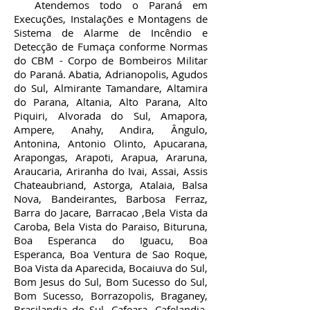
Atendemos todo o Paraná em
Execuções, Instalações e Montagens de
Sistema de Alarme de Incêndio e
Detecção de Fumaça conforme Normas
do CBM - Corpo de Bombeiros Militar
do Paraná. Abatia, Adrianopolis, Agudos
do Sul, Almirante Tamandare, Altamira
do Parana, Altania, Alto Parana, Alto
Piquiri, Alvorada do Sul, Amapora,
Ampere, Anahy, Andira, Ângulo,
Antonina, Antonio Olinto, Apucarana,
Arapongas, Arapoti, Arapua, Araruna,
Araucaria, Ariranha do Ivai, Assai, Assis
Chateaubriand, Astorga, Atalaia, Balsa
Nova, Bandeirantes, Barbosa Ferraz,
Barra do Jacare, Barracao ,Bela Vista da
Caroba, Bela Vista do Paraiso, Bituruna,
Boa Esperanca do Iguacu, Boa
Esperanca, Boa Ventura de Sao Roque,
Boa Vista da Aparecida, Bocaiuva do Sul,
Bom Jesus do Sul, Bom Sucesso do Sul,
Bom Sucesso, Borrazopolis, Braganey,
Brasilandia do Sul, Cafeara, Cafelandia,