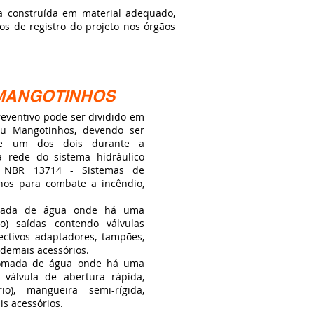
a construída em material adequado,
os de registro do projeto nos órgãos
 MANGOTINHOS
ventivo pode ser dividido em
u Mangotinhos, devendo ser
 de um dos dois durante a
a rede do sistema hidráulico
a NBR 13714 - Sistemas de
hos para combate a incêndio,
omada de água onde há uma
o) saídas contendo válvulas
ctivos adaptadores, tampões,
demais acessórios.
tomada de água onde há uma
 válvula de abertura rápida,
io), mangueira semi-rígida,
is acessórios.