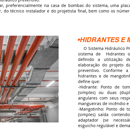
r, preferencialmente na casa de bombas do sistema, uma plac
r, do técnico instalador e do projetista final, bem como os númer
•HIDRANTES E
O Sistema Hidráulico Pre
sistema de Hidrantes o
definido a utilização
elaboração do projeto d
preventivo. Conforme 
hidrantes e de mangotin
define que:
-Hidrante: Ponto de t
(simples) ou duas (dupl
angulares com seus respe
mangueiras de incêndio e 
-Mangotinho: Ponto de 
(simples) saída contendo
adaptador (se necessár
esguicho regulável e dema