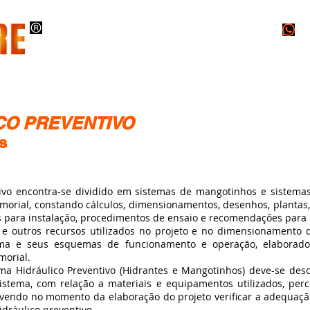
O
INSTALAÇÕES
PROJETOS
LAUDOS
CO PREVENTIVO
s
 encontra-se dividido em sistemas de mangotinhos e sistemas 
orial, constando cálculos, dimensionamentos, desenhos, plantas,
es para instalação, procedimentos de ensaio e recomendações par
 outros recursos utilizados no projeto e no dimensionamento 
ema e seus esquemas de funcionamento e operação, elaborados 
morial.
Hidráulico Preventivo (Hidrantes e Mangotinhos) deve-se desc
sistema, com relação a materiais e equipamentos utilizados, per
evendo no momento da elaboração do projeto verificar a adequaç
dráulico preventivo.