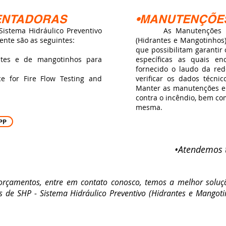
ENTADORAS
•MANUTENÇÕE
stema Hidráulico Preventivo
As Manutenções no Si
nte são as seguintes:
(Hidrantes e Mangotinhos)
que possibilitam garanti
ntes e de mangotinhos para
específicas as quais en
fornecido o laudo da re
e for Fire Flow Testing and
verificar os dados técn
Manter as manutenções em
contra o incêndio, bem co
mesma.
PP
•Atendemos t
amentos, entre em contato conosco, temos a melhor soluç
s de SHP - Sistema Hidráulico Preventivo (Hidrantes e Mangot