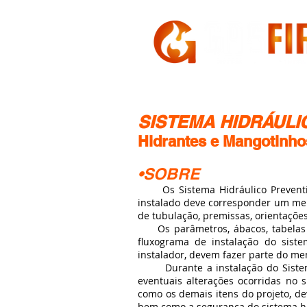
HOME
A GASFIRE
SISTEMA HIDRÁULI
Hidrantes e Mangotinho
•SOBRE
Os Sistema Hidráulico Preventivo
instalado deve corresponder um mem
de tubulação, premissas, orientaçõ
Os parâmetros, ábacos, tabelas e
fluxograma de instalação do sist
instalador, devem fazer parte do me
Durante a instalação do Sistema 
eventuais alterações ocorridas no 
como os demais itens do projeto, d
bem como a segurança do sistema hi