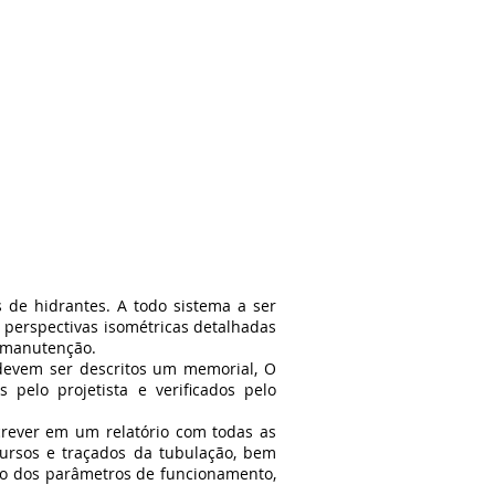
ffice phone: +55 47999299050
contato@gasfire.com.br
SHOP
CONTATO
de hidrantes. A todo sistema a ser
 perspectivas isométricas detalhadas
a manutenção.
devem ser descritos um memorial, O
pelo projetista e verificados pelo
rever em um relatório com todas as
cursos e traçados da tubulação, bem
ão dos parâmetros de funcionamento,