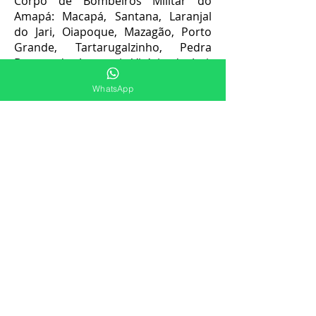
Corpo de Bombeiros Militar do
Amapá: Macapá, Santana, Laranjal
do Jari, Oiapoque, Mazagão, Porto
Grande, Tartarugalzinho, Pedra
Branca do Amapari, Vitória do Jari,
Calçoene, Amapá, Ferreira Gomes,
WhatsApp
Cutias, Itaubal, Serra do Navio,
Pracuuba.