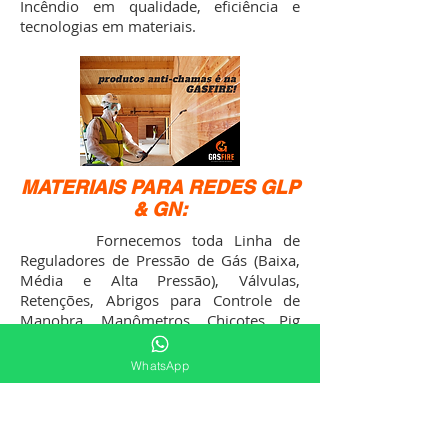
Incêndio em qualidade, eficiência e
tecnologias em materiais.
MATERIAIS PARA REDES GLP
& GN:
Fornecemos toda Linha de
Reguladores de Pressão de Gás (Baixa,
Média e Alta Pressão), Válvulas,
Retenções, Abrigos para Controle de
Manobra, Manômetros, Chicotes Pig
Tails, Mangueiras para Gás, Tubos e
muito mais, além da venda de
WhatsApp
conexões especiais conforme
necessidade do cliente.
Nos envie o seu projeto de sistema de
rede de distribuição de gás ou central de