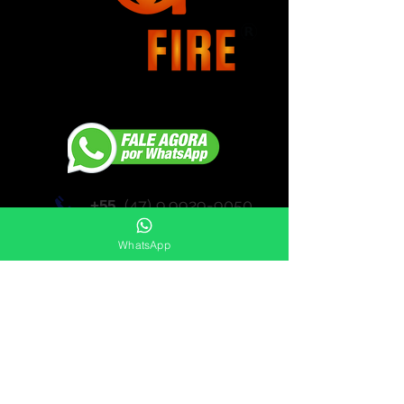
(47) 9.9929-9050
+55
contato@gasfire.com.br
WhatsApp
Link de acesso a normas técnicas: