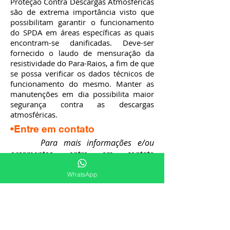
Proteção Contra Descargas Atmosféricas
são de extrema importância visto que
possibilitam garantir o funcionamento
do SPDA em áreas específicas as quais
encontram-se danificadas. Deve-ser
fornecido o laudo de mensuração da
resistividade do Para-Raios, a fim de que
se possa verificar os dados técnicos de
funcionamento do mesmo. Manter as
manutenções em dia possibilita maior
segurança contra as descargas
atmosféricas.
•Entre em contato
Para mais informações e/ou
orçamentos, entre em contato
conosco, temos a melhor solução para
WhatsApp
você e sua empresa em instalações de
SPDA/Para-Raios. Atendimento pelo
número +55
(47) 9.9929-9050
.
WHATSAPP