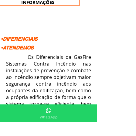
INFORMAÇÕES
•DIFERENCIAIS
•ATENDEMOS
Os Diferenciais da GasFire
Sistemas Contra Incêndio nas
instalações de prevenção e combate
ao incêndio sempre objetivam maior
segurança contra incêndio aos
ocupantes da edificação, bem como
a própria edificação de forma que o
sistema torne-se eficiente, bem
como maior economia para o
contratante da mesma forma ao
WhatsApp
proporcionar maior segurança em
situações emergenciais.