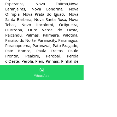
Esperanca, Nova Fatima,Nova
Laranjeiras, Nova Londrina, Nova
Olimpia, Nova Prata do Iguacu, Nova
Santa Barbara, Nova Santa Rosa, Nova
Tebas, Novo Itacolomi, Ortigueira,
Ourizona, Ouro Verde do Oeste,
Paicandu, Palmas, Palmeira, Palotina,
Paraiso do Norte, Paranacity, Paranagua,
Paranapoema, Paranavai, Pato Bragado,
Pato Branco, Paula Freitas, Paulo
Frontin, Peabiru, Perobal, Perola
d'Oeste, Perola, Pien, Pinhais, Pinhal de
Sao Bento, Pinhalao, Pinhao, Pirai do
Sul, Piraquara, Pitanga, Pitangueiras,
WhatsApp
Planaltina do Parana, Planalto, Ponta
Grossa, Pontal do Parana, Porecatu,
Porto Amazonas, Porto Barreiro, Porto
Rico, Porto Vitoria, Prado Ferreira,
Pranchita, Presidente Castelo Branco,
Primeiro de Maio, Prudentopolis,
Quarto Centenario, Quatigua, Quatro
Barras, Quatro Pontes, Quedas do