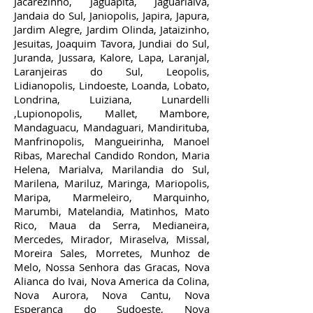
Jacarezinho, Jaguapita, Jaguariaiva,
Jandaia do Sul, Janiopolis, Japira, Japura,
Jardim Alegre, Jardim Olinda, Jataizinho,
Jesuitas, Joaquim Tavora, Jundiai do Sul,
Juranda, Jussara, Kalore, Lapa, Laranjal,
Laranjeiras do Sul, Leopolis,
Lidianopolis, Lindoeste, Loanda, Lobato,
Londrina, Luiziana, Lunardelli
,Lupionopolis, Mallet, Mambore,
Mandaguacu, Mandaguari, Mandirituba,
Manfrinopolis, Mangueirinha, Manoel
Ribas, Marechal Candido Rondon, Maria
Helena, Marialva, Marilandia do Sul,
Marilena, Mariluz, Maringa, Mariopolis,
Maripa, Marmeleiro, Marquinho,
Marumbi, Matelandia, Matinhos, Mato
Rico, Maua da Serra, Medianeira,
Mercedes, Mirador, Miraselva, Missal,
Moreira Sales, Morretes, Munhoz de
Melo, Nossa Senhora das Gracas, Nova
Alianca do Ivai, Nova America da Colina,
Nova Aurora, Nova Cantu, Nova
Esperanca do Sudoeste, Nova