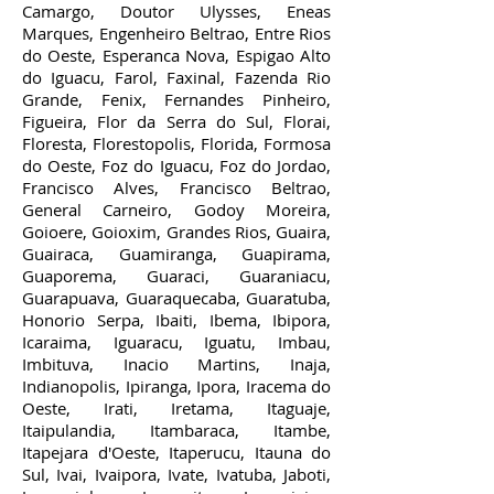
Camargo, Doutor Ulysses, Eneas
Marques, Engenheiro Beltrao, Entre Rios
do Oeste, Esperanca Nova, Espigao Alto
do Iguacu, Farol, Faxinal, Fazenda Rio
Grande, Fenix, Fernandes Pinheiro,
Figueira, Flor da Serra do Sul, Florai,
Floresta, Florestopolis, Florida, Formosa
do Oeste, Foz do Iguacu, Foz do Jordao,
Francisco Alves, Francisco Beltrao,
General Carneiro, Godoy Moreira,
Goioere, Goioxim, Grandes Rios, Guaira,
Guairaca, Guamiranga, Guapirama,
Guaporema, Guaraci, Guaraniacu,
Guarapuava, Guaraquecaba, Guaratuba,
Honorio Serpa, Ibaiti, Ibema, Ibipora,
Icaraima, Iguaracu, Iguatu, Imbau,
Imbituva, Inacio Martins, Inaja,
Indianopolis, Ipiranga, Ipora, Iracema do
Oeste, Irati, Iretama, Itaguaje,
Itaipulandia, Itambaraca, Itambe,
Itapejara d'Oeste, Itaperucu, Itauna do
Sul, Ivai, Ivaipora, Ivate, Ivatuba, Jaboti,