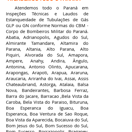
Atendemos todo o Paraná em
Inspeções Técnicas e Laudos de
Estanqueidade de Tubulações de Gás
GLP ou GN conforme Normas do CBM -
Corpo de Bombeiros Militar do Paraná.
Abatia, Adrianopolis, Agudos do Sul,
Almirante Tamandare, Altamira do
Parana, Altania, Alto Parana, Alto
Piquiri, Alvorada do Sul, Amapora,
Ampere, Anahy, Andira, Ângulo,
Antonina, Antonio Olinto, Apucarana,
Arapongas, Arapoti, Arapua, Araruna,
Araucaria, Ariranha do Ivai, Assai, Assis
Chateaubriand, Astorga, Atalaia, Balsa
Nova, Bandeirantes, Barbosa Ferraz,
Barra do Jacare, Barracao ,Bela Vista da
Caroba, Bela Vista do Paraiso, Bituruna,
Boa Esperanca do Iguacu, Boa
Esperanca, Boa Ventura de Sao Roque,
Boa Vista da Aparecida, Bocaiuva do Sul,
Bom Jesus do Sul, Bom Sucesso do Sul,
Bom Sucesso, Borrazopolis, Braganey,