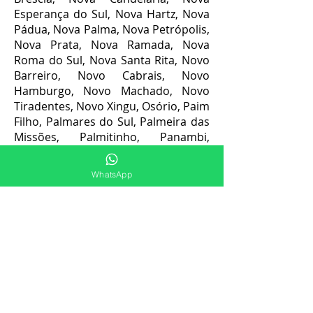
Esperança do Sul, Nova Hartz, Nova
Pádua, Nova Palma, Nova Petrópolis,
Nova Prata, Nova Ramada, Nova
Roma do Sul, Nova Santa Rita, Novo
Barreiro, Novo Cabrais, Novo
Hamburgo, Novo Machado, Novo
Tiradentes, Novo Xingu, Osório, Paim
Filho, Palmares do Sul, Palmeira das
Missões, Palmitinho, Panambi,
Pantano Grande, Paraí, Paraíso do
Sul, Pareci Novo, Parobé, Passa-Sete,
WhatsApp
Passo do Sobrado, Passo Fundo,
Paulo Bento, Paverama, Pedras
Altas, Pedro Osório, Pejuçara,
Pelotas, Picada Café, Pinhal, Pinhal
da Serra, Pinhal Grande, Pinheirinho
do Vale, Pinheiro Machado, Pinto
Bandeira, Pirapó, Piratini, Planalto,
Poço das Antas, Pontão, Ponte
Preta, Portão, Porto Alegre, Porto