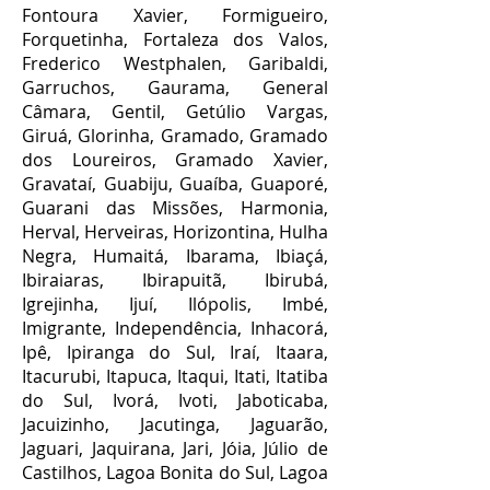
Fontoura Xavier, Formigueiro,
Forquetinha, Fortaleza dos Valos,
Frederico Westphalen, Garibaldi,
Garruchos, Gaurama, General
Câmara, Gentil, Getúlio Vargas,
Giruá, Glorinha, Gramado, Gramado
dos Loureiros, Gramado Xavier,
Gravataí, Guabiju, Guaíba, Guaporé,
Guarani das Missões, Harmonia,
Herval, Herveiras, Horizontina, Hulha
Negra, Humaitá, Ibarama, Ibiaçá,
Ibiraiaras, Ibirapuitã, Ibirubá,
Igrejinha, Ijuí, Ilópolis, Imbé,
Imigrante, Independência, Inhacorá,
Ipê, Ipiranga do Sul, Iraí, Itaara,
Itacurubi, Itapuca, Itaqui, Itati, Itatiba
do Sul, Ivorá, Ivoti, Jaboticaba,
Jacuizinho, Jacutinga, Jaguarão,
Jaguari, Jaquirana, Jari, Jóia, Júlio de
Castilhos, Lagoa Bonita do Sul, Lagoa