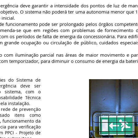
ncia deve garantir a intensidade dos pontos de luz de manei
 objetivo. O sistema não poderá ter uma autonomia menor que 
nicial.
 funcionamento pode ser prolongado pelos órgãos competentes
omenda-se que em regiões com problemas de fornecimento de e
m os períodos de falta de energia da concessionária. Para edifíc
 grande ocupação ou circulação de público, cuidados especiai
m iluminação parcial nas áreas de maior movimento e para o
om temporizador, para diminuir o consumo de energia da bateri
s do Sistema de
ergência deve ser
o sistema, com o
sabilidade Técnica
ela instalação.
rede de prevenção
isado itens como
s, funcionamento da
cia para verificação
 PPCI - Projeto de