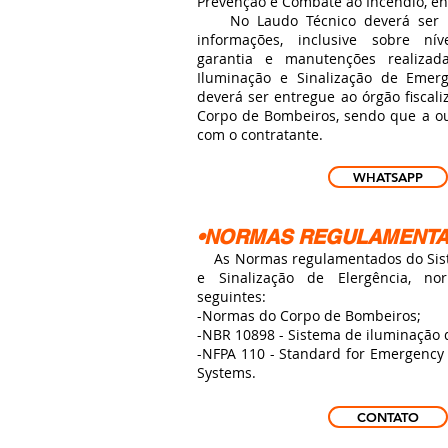
Prevenção e Combate ao Incêndio, ent
No Laudo Técnico deverá ser fo
informações, inclusive sobre nív
garantia e manutenções realiza
Iluminação e Sinalização de Emer
deverá ser entregue ao órgão fiscal
Corpo de Bombeiros, sendo que a out
com o contratante.
WHATSAPP
•NORMAS REGULAMENT
As Normas regulamentados do Sis
e Sinalização de Elergência, n
seguintes:
-Normas do Corpo de Bombeiros;
-NBR 10898 - Sistema de iluminação 
-NFPA 110 - Standard for Emergency
Systems.
CONTATO