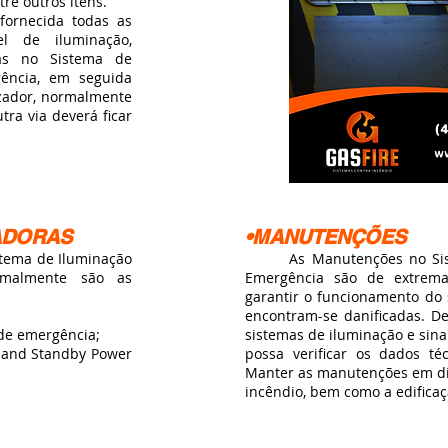
re outros itens.
rnecida todas as
el de iluminação,
das no Sistema de
gência, em seguida
izador, normalmente
ra via deverá ficar
ADORAS
•MANUTENÇÕES
tema de Iluminação
As Manutenções no Sistem
ormalmente são as
Emergência são de extrema 
garantir o funcionamento do 
encontram-se danificadas. De
de emergência;
sistemas de iluminação e sina
 and Standby Power
possa verificar os dados t
Manter as manutenções em dia
incêndio, bem como a edifica