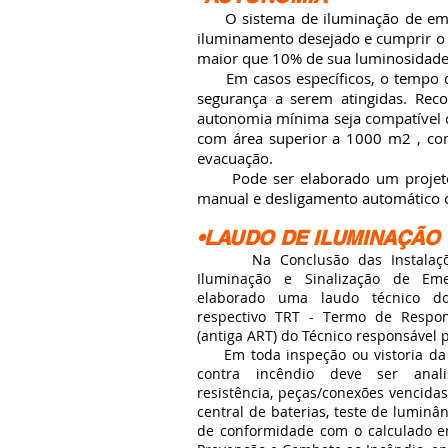
O sistema de iluminação de emergê
iluminamento desejado e cumprir o
maior que 10% de sua luminosidade i
Em casos específicos, o tempo de
segurança a serem atingidas. Rec
autonomia mínima seja compatível co
com área superior a 1000 m2 , com
evacuação.
Pode ser elaborado um projeto co
manual e desligamento automático c
•LAUDO DE ILUMINAÇÃO
Na Conclusão das Instalaçõe
Iluminação e Sinalização de Em
elaborado uma laudo técnico d
respectivo TRT - Termo de Respon
(antiga ART) do Técnico responsável p
Em toda inspeção ou vistoria da 
contra incêndio deve ser anal
resistência, peças/conexões vencida
central de baterias, teste de luminân
de conformidade com o calculado em