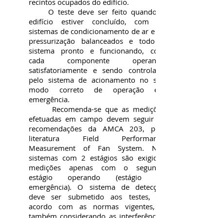
recintos ocupados do edifício.
O teste deve ser feito quando o
edifício estiver concluído, com os
sistemas de condicionamento de ar e de
pressurização balanceados e todo o
sistema pronto e funcionando, com
cada componente operando
satisfatoriamente e sendo controlado
pelo sistema de acionamento no seu
modo correto de operação em
emergência.
Recomenda-se que as medições
efetuadas em campo devem seguir as
recomendações da AMCA 203, pela
literatura Field Performance
Measurement of Fan System. Nos
sistemas com 2 estágios são exigidas
medições apenas com o segundo
estágio operando (estágio de
emergência). O sistema de detecção
deve ser submetido aos testes, de
acordo com as normas vigentes, e
também considerando as interferências