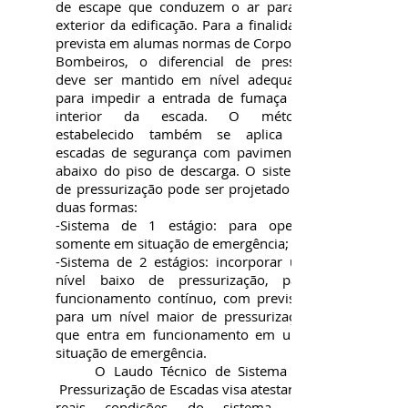
de escape que conduzem o ar para o
exterior da edificação. Para a finalidade
prevista em alumas normas de Corpo de
Bombeiros, o diferencial de pressão
deve ser mantido em nível adequado
para impedir a entrada de fumaça no
interior da escada. O método
estabelecido também se aplica às
escadas de segurança com pavimentos
abaixo do piso de descarga. O sistema
de pressurização pode ser projetado de
duas formas:
-Sistema de 1 estágio: para operar
somente em situação de emergência;
-Sistema de 2 estágios: incorporar um
nível baixo de pressurização, para
funcionamento contínuo, com previsão
para um nível maior de pressurização
que entra em funcionamento em uma
situação de emergência.
O Laudo Técnico de Sistema de
Pressurização de Escadas visa atestar as
reais condições do sistema em