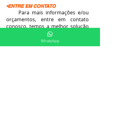
•ENTRE EM CONTATO
Para mais informações e/ou
orçamentos, entre em contato
conosco, temos a melhor solução
para você e sua empresa em
Laudos de Sistema de Exaustão.
WhatsApp
Atendimento pelo número
+55
(47) 9.9929-9050
.