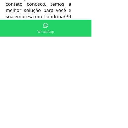
contato conosco, temos a
melhor solução para você e
sua empresa em Londrina/PR
para instalações e
manutenções de Sistemas de
WhatsApp
Chuveiros Automáticos -
Sprinklers.
Telefone para contato
+55
(47) 9.9929-9050
.