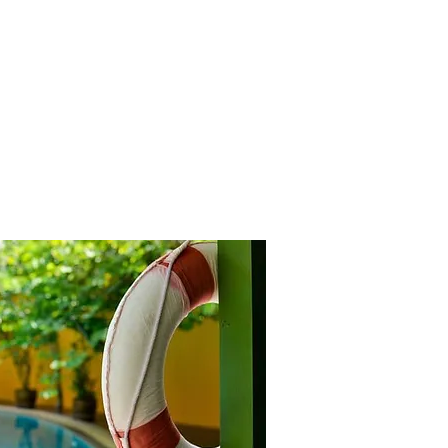
ffice phone: +55 47999299050
contato@gasfire.com.br
SHOP
CONTATO