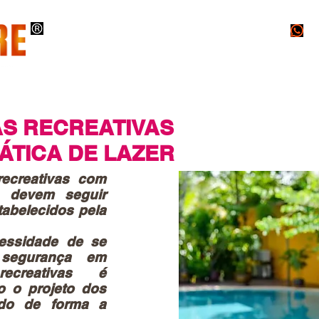
O
INSTALAÇÕES
PROJETOS
LAUDOS
AS RECREATIVAS
ÁTICA DE LAZER
recreativas com
, devem seguir
abelecidos pela
sidade de se
 segurança em
ecreativas é
o o projeto dos
ado de forma a