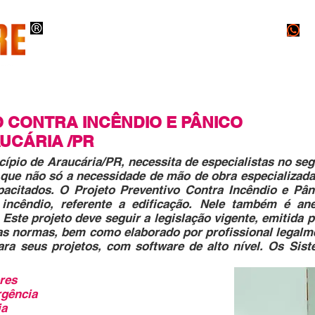
O
EXECUÇÕES
PROJETOS
LAUDOS
O CONTRA INCÊNDIO
E PÂNICO
UCÁRIA /PR
cípio de Araucária/PR, necessita de especialistas no s
o que não só a necessidade de mão de obra especializad
pacitados. O Projeto Preventivo Contra Incêndio e Pân
 incêndio, referente a edificação. Nele também é a
Este projeto deve seguir a legislação vigente, emitida 
as normas, bem como elaborado por profissional legalme
ara seus projetos, com software de alto nível. Os Si
res
rgência
ia