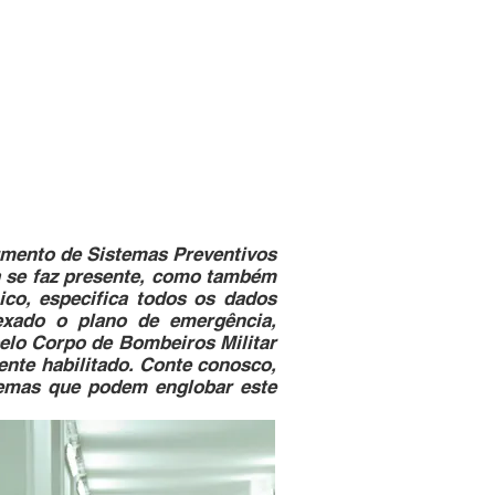
ffice phone: +55 47999299050
contato@gasfire.com.br
SHOP
CONTATO
egmento de Sistemas Preventivos
a se faz presente, como também
ico, especifica todos os dados
nexado o plano de emergência,
pelo Corpo de Bombeiros Militar
nte habilitado. Conte conosco,
stemas que podem englobar este