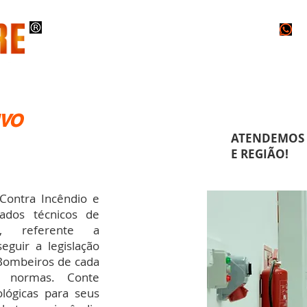
O
EXECUÇÕES
PROJETOS
LAUDOS
IVO
ATENDEMOS 
E REGIÃO!
tra Incêndio e
dados técnicos de
o, referente a
eguir a legislação
 Bombeiros de cada
s normas. Conte
lógicas para seus