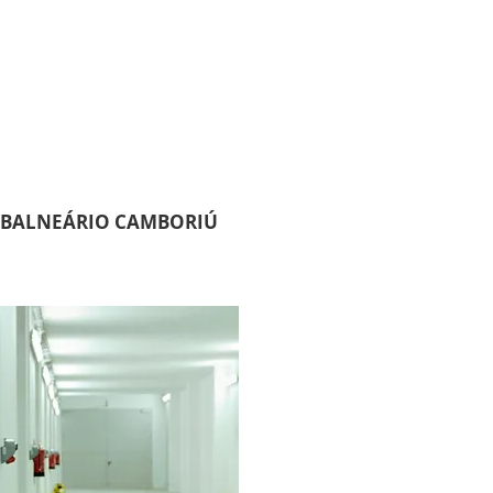
ffice phone: +55 47999299050
contato@gasfire.com.br
SHOP
CONTATO
BALNEÁRIO CAMBORIÚ