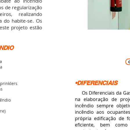
bate ao incêndio
os de regularização
os, realizando
 do habite-se. Os
ste projeto estão
NDIO
a
ia
•DIFERENCIAIS
prinklers
as
Os Diferenciais da Gas
na elaboração de proj
cêndio
incêndio sempre objet
re)
incêndio aos ocupantes
própria edificação
de fo
eficiente, bem com