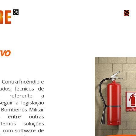
O
INSTALAÇÕES
PROJETOS
LAUDOS
IVO
Contra Incêndio e
ados técnicos de
io referente a
eguir a legislação
 Bombeiros Militar
s entre outras
temos soluções
s, com software de