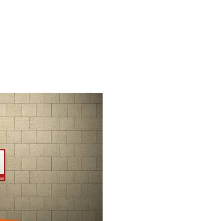
ffice phone: +55 47999299050
contato@gasfire.com.br
SHOP
CONTATO