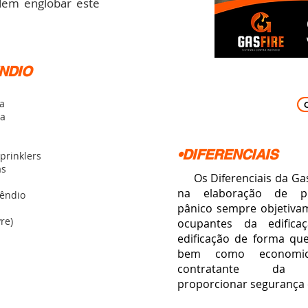
odem englobar este
NDIO
a
ia
•DIFERENCIAIS
prinklers
as
Os Diferenciais da Gas
na elaboração de pr
cêndio
pânico sempre objetiva
re)
ocupantes da edific
edificação
de forma que 
bem como economica
contratante d
proporcionar segurança 