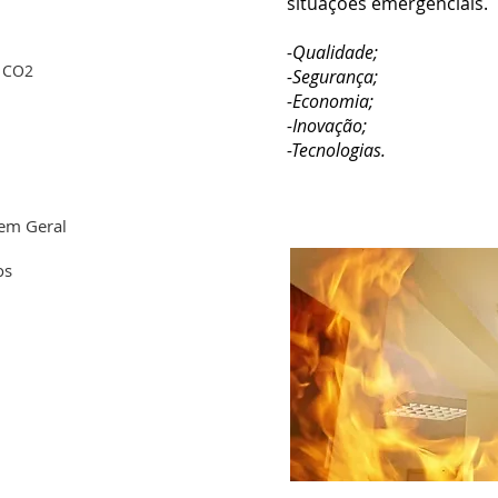
situações emergenciais.
-Qualidade;
r CO2
-Segurança;
-Economia;
-Inovação;
-Tecnologias.
 em Geral
os