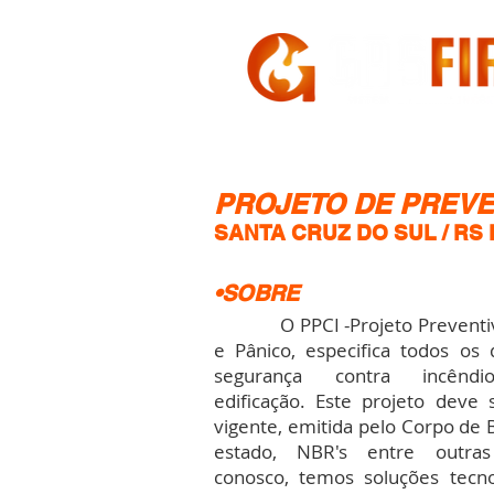
HOME
A GASFIRE
PROJETO DE PREVE
SANTA CRUZ DO SUL / RS
•SOBRE
O PPCI -Projeto Preventivo
e Pânico, especifica todos os
segurança contra incênd
edificação. Este projeto deve s
vigente, emitida pelo Corpo de
estado, NBR's entre outra
conosco, temos soluções tecno