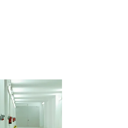
ffice phone: +55 47999299050
contato@gasfire.com.br
SHOP
CONTATO