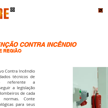
O
EXECUÇÕES
PROJETOS
LAUDOS
NÇÃO CONTRA INCÊNDIO
 E REGIÃO
 Contra Incêndio
 dados técnicos de
io referente a
eguir a legislação
 Bombeiros de cada
s normas. Conte
lógicas para seus