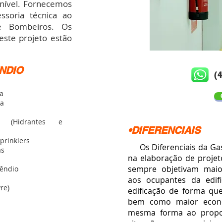
 nível. Fornecemos
soria técnica ao
e Bombeiros. Os
ste projeto estão
NDIO
(
a
ia
vo (Hidrantes e
•DIFERENCIAIS
prinklers
Os Diferenciais da Gas
as
na elaboração de projet
sempre objetivam maio
cêndio
aos ocupantes da edif
re)
edificação
de forma que 
bem como maior econo
mesma forma ao propo