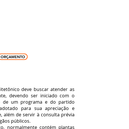
ffice phone: +55 47999299050
contato@gasfire.com.br
SHOP
CONTATO
ORÇAMENTO
ônico deve buscar atender as
nte, devendo ser iniciado com o
de de um programa e do partido
 adotado para sua apreciação e
, além de servir à consulta prévia
gãos públicos.
ormalmente contém plantas