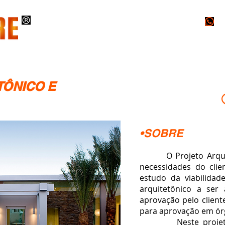
O
INSTALAÇÕES
PROJETOS
LAUDOS
TÔNICO E
•SOBRE
O Projeto Arquitet
necessidades do clie
estudo da viabilida
arquitetônico a ser
aprovação pelo cliente
para aprovação em ór
Neste projeto, n