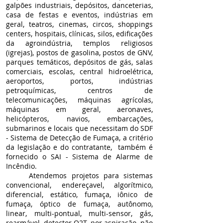
galpões industriais, depósitos, danceterias,
casa de festas e eventos, indústrias em
geral, teatros, cinemas, circos, shoppings
centers, hospitais, clínicas, silos, edificações
da agroindústria, templos religiosos
(igrejas), postos de gasolina, postos de GNV,
parques temáticos, depósitos de gás, salas
comerciais, escolas, central hidroelétrica,
aeroportos, portos, indústrias
petroquímicas, centros de
telecomunicações, máquinas agrícolas,
máquinas em geral, aeronaves,
helicópteros, navios, embarcações,
submarinos e locais que necessitam do SDF
- Sistema de Detecção de Fumaça, a critério
da legislação e do contratante, também é
fornecido o SAI - Sistema de Alarme de
Incêndio.
Atendemos projetos para sistemas
convencional, endereçavel, algorítmico,
diferencial, estático, fumaça, iônico de
fumaça, óptico de fumaça, autônomo,
linear, multi-pontual, multi-sensor, gás,
rearmável, detector O2T, por aspiração, não