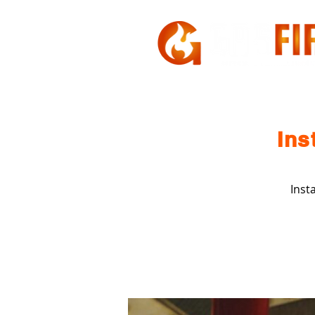
HOME
A GASFIRE
Ins
Inst