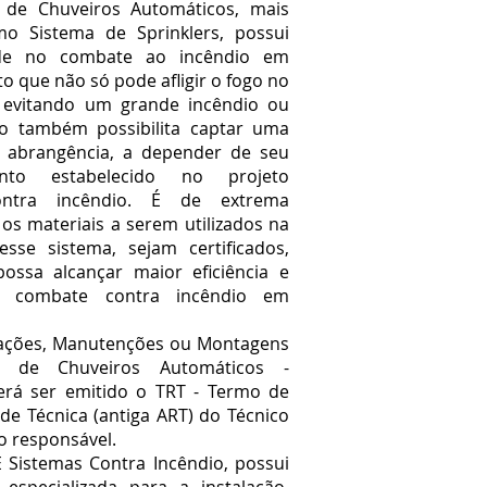
 Chuveiros Automáticos, mais
o Sistema de Sprinklers, possui
ade no combate ao incêndio em
sto que não só pode afligir o fogo no
o, evitando um grande incêndio ou
o também possibilita captar uma
 abrangência, a depender de seu
ento estabelecido no projeto
ontra incêndio.
É de extrema
 os materiais a serem utilizados na
esse sistema, sejam certificados,
ossa alcançar maior eficiência e
o combate contra incêndio em
ões, Manutenções ou Montagens
s de Chuveiros Automáticos -
rá ser emitido o TRT - Termo de
de Técnica (antiga ART) do Técnico
to responsável.
stemas Contra Incêndio, possui