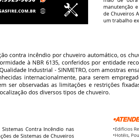
mão de obra e
manutenção e
de Chuveiros A
um trabalho ex
 contra incêndio por chuveiro automático, os chu
formidade à NBR 6135, conferidos por entidade rec
 Qualidade Industrial - SINMETRO, com amostras en
nhecidas internacionalmente, para serem empregad
em ser observadas as limitações e restrições fixad
localização dos diversos tipos de chuveiro.
•ATEND
istemas Contra Incêndio nas
•Edifícios R
•Hotéis, Po
nções de
Sistemas de Chuveiros