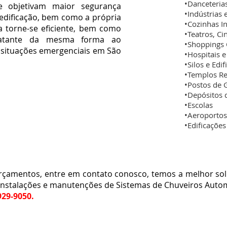
•Danceterias
 objetivam maior segurança
•Indústrias 
edificação, bem como a própria
•Cozinhas In
a torne-se eficiente, bem como
•Teatros, C
ratante da mesma forma ao
•Shoppings 
situações emergenciais em São
•Hospitais e
•Silos e Edi
•Templos Rel
•Postos de 
•Depósitos 
•Escolas
•Aeroporto
•Edificaçõe
amentos, entre em contato conosco, temos a melhor sol
 instalações e manutenções de Sistemas de Chuveiros Automá
929-9050.