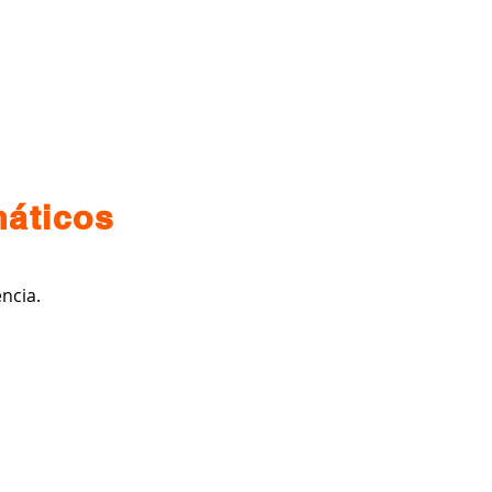
ffice phone: +55 47999299050
contato@gasfire.com.br
SHOP
CONTATO
máticos
ncia.