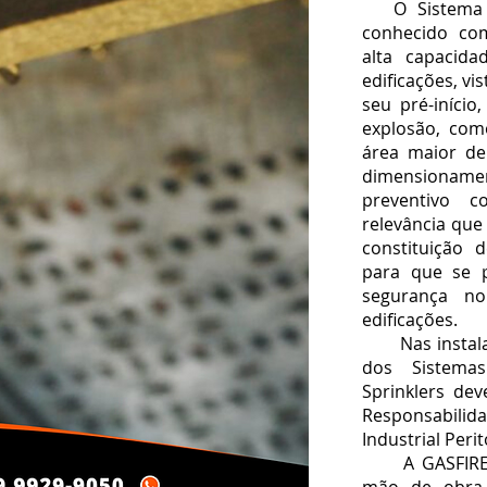
O Sistema de
conhecido com
alta capacid
edificações, vi
seu pré-iníci
explosão, com
área maior de
dimensionam
preventivo c
relevância que
constituição d
para que se p
segurança n
edificações.
Nas instalaç
dos
Sistema
Sprinklers
deve
Responsabilida
Industrial Peri
A GASFIRE Si