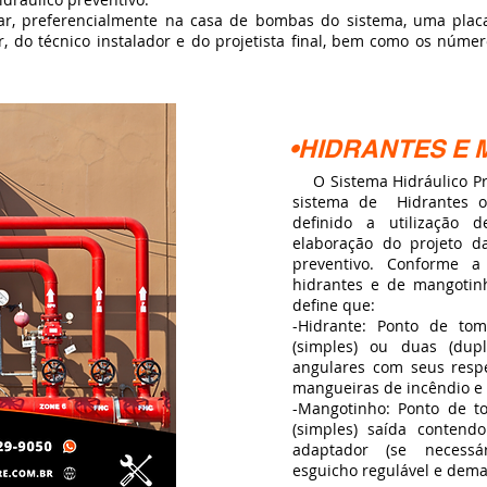
r, preferencialmente na casa de bombas do sistema, uma plac
r, do técnico instalador e do projetista final, bem como os númer
•HIDRANTES E
O Sistema Hidráulico Pre
sistema de Hidrantes o
definido a utilização
elaboração do projeto d
preventivo. Conforme 
hidrantes e de mangotin
define que:
-Hidrante: Ponto de t
(simples) ou duas (dupl
angulares com seus respe
mangueiras de incêndio e 
-Mangotinho: Ponto de 
(simples) saída contendo
adaptador (se necessár
esguicho regulável e dema