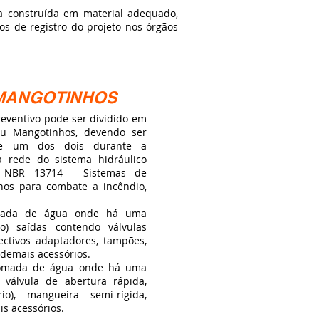
a construída em material adequado,
os de registro do projeto nos órgãos
 MANGOTINHOS
ventivo pode ser dividido em
u Mangotinhos, devendo ser
 de um dos dois durante a
a rede do sistema hidráulico
a NBR 13714 - Sistemas de
hos para combate a incêndio,
omada de água onde há uma
o) saídas contendo válvulas
ctivos adaptadores, tampões,
demais acessórios.
tomada de água onde há uma
 válvula de abertura rápida,
io), mangueira semi-rígida,
is acessórios.