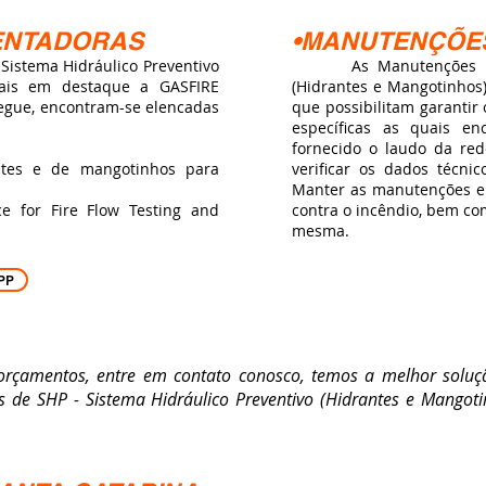
ENTADORAS
•MANUTENÇÕE
istema Hidráulico Preventivo
As Manutenções no Si
uais em destaque a GASFIRE
(Hidrantes e Mangotinhos)
segue, encontram-se elencadas
que possibilitam garanti
específicas as quais en
fornecido o laudo da re
ntes e de mangotinhos para
verificar os dados técn
Manter as manutenções em
e for Fire Flow Testing and
contra o incêndio, bem co
mesma.
PP
amentos, entre em contato conosco, temos a melhor soluç
s de SHP - Sistema Hidráulico Preventivo (Hidrantes e Mangot