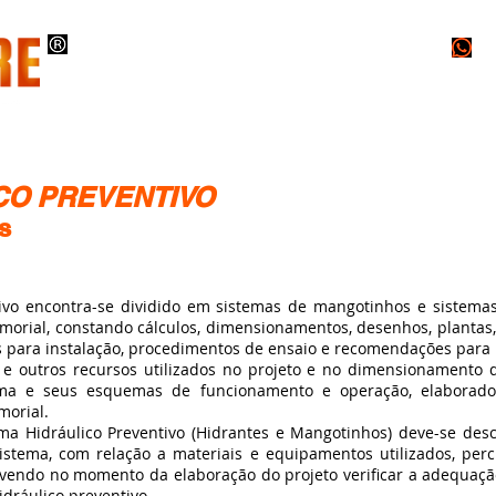
O
INSTALAÇÕES
PROJETOS
LAUDOS
CO PREVENTIVO
s
 encontra-se dividido em sistemas de mangotinhos e sistemas 
orial, constando cálculos, dimensionamentos, desenhos, plantas,
es para instalação, procedimentos de ensaio e recomendações par
 outros recursos utilizados no projeto e no dimensionamento 
ema e seus esquemas de funcionamento e operação, elaborados 
morial.
Hidráulico Preventivo (Hidrantes e Mangotinhos) deve-se desc
sistema, com relação a materiais e equipamentos utilizados, per
evendo no momento da elaboração do projeto verificar a adequaç
dráulico preventivo.