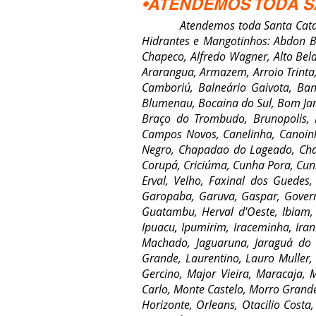
•ATENDEMOS TODA S
Atendemos toda Santa Catarina pa
Hidrantes e Mangotinhos: Abdon Ba
Chapeco, Alfredo Wagner, Alto Bela 
Ararangua, Armazem, Arroio Trinta, 
Camboriú, Balneário Gaivota, Ban
Blumenau, Bocaina do Sul, Bom Jar
Braço do Trombudo, Brunopolis, 
Campos Novos, Canelinha, Canoinh
Negro, Chapadao do Lageado, Chapec
Corupá, Criciúma, Cunha Pora, Cunh
Erval, Velho, Faxinal dos Guedes, 
Garopaba, Garuva, Gaspar, Govern
Guatambu, Herval d'Oeste, Ibiam, I
Ipuacu, Ipumirim, Iraceminha, Irani, 
Machado, Jaguaruna, Jaraguá do Su
Grande, Laurentino, Lauro Muller, 
Gercino, Major Vieira, Maracaja,
Carlo, Monte Castelo, Morro Grand
Horizonte, Orleans, Otacilio Costa