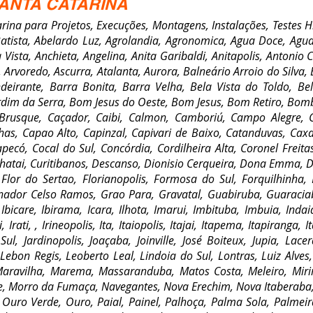
ANTA CATARINA
ra Projetos, Execuções, Montagens, Instalações, Testes Hid
tista, Abelardo Luz, Agrolandia, Agronomica, Agua Doce, Agu
Vista, Anchieta, Angelina, Anita Garibaldi, Anitapolis, Antonio 
Arvoredo, Ascurra, Atalanta, Aurora, Balneário Arroio do Silva,
deirante, Barra Bonita, Barra Velha, Bela Vista do Toldo, Be
dim da Serra, Bom Jesus do Oeste, Bom Jesus, Bom Retiro, Bomb
Brusque, Caçador, Caibi, Calmon, Camboriú, Campo Alegre,
as, Capao Alto, Capinzal, Capivari de Baixo, Catanduvas, Cax
ó, Cocal do Sul, Concórdia, Cordilheira Alta, Coronel Freitas
atai, Curitibanos, Descanso, Dionisio Cerqueira, Dona Emma, D
Flor do Sertao, Florianopolis, Formosa do Sul, Forquilhinha, 
ador Celso Ramos, Grao Para, Gravatal, Guabiruba, Guaracia
bicare, Ibirama, Icara, Ilhota, Imarui, Imbituba, Imbuia, Indaia
Irati, , Irineopolis, Ita, Itaiopolis, Itajai, Itapema, Itapiranga,
l, Jardinopolis, Joaçaba, Joinville, José Boiteux, Jupia, Lace
Lebon Regis, Leoberto Leal, Lindoia do Sul, Lontras, Luiz Alves
 Maravilha, Marema, Massaranduba, Matos Costa, Meleiro, Mi
e, Morro da Fumaça, Navegantes, Nova Erechim, Nova Itaberaba
, Ouro Verde, Ouro, Paial, Painel, Palhoça, Palma Sola, Palmei