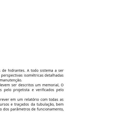
ffice phone: +55 47999299050
contato@gasfire.com.br
SHOP
CONTATO
de hidrantes. A todo sistema a ser
 perspectivas isométricas detalhadas
a manutenção.
devem ser descritos um memorial, O
pelo projetista e verificados pelo
rever em um relatório com todas as
cursos e traçados da tubulação, bem
ão dos parâmetros de funcionamento,