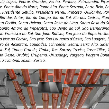
lo Lopes, Pedras Grandes, Penha, Peritiba, Petrolandia, Piçarr
e, Ponte Alta do Norte, Ponte Alta, Ponte Serrada, Porto Belo, 
, Presidente Getulio, Presidente Nereu, Princesa, Quilombo, R
 Rio das Antas, Rio do Campo, Rio do Sul, Rio dos Cedros, Riq
nta Cecilia, Santa Helena, Santa Rosa de Lima, Santa Rosa do S
 Santo Amaro da Imperatriz, Sao Bento do Sul, Sao Bernardino
o Francisco do Sul, Sao Joao Batista, Sao Joao do Itaperiu, Sa
o Jose do Cerrito, Sao Jose, Sao Lourenco d'Oeste, Sao Ludgero, 
 de Alcantara, Saudades, Schroeder, Seara, Serra Alta, Sidero
do Sul, Timbo Grande, Timbo, Tres Barras, Treviso, Treze Tilias
do Oeste, Urubici, Urupema, Urussanga, Vargeao, Vargem Bonit
, Xavantina, Xaxim, Zortea.