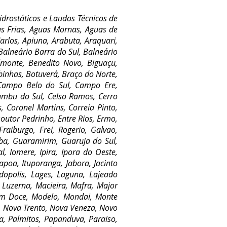
rostáticos e Laudos Técnicos de
as Frias, Aguas Mornas, Aguas de
Carlos, Apiuna, Arabuta, Araquari,
 Balneário Barra do Sul, Balneário
lmonte, Benedito Novo, Biguaçu,
inhas, Botuverá, Braço do Norte,
 Campo Belo do Sul, Campo Ere,
ambu do Sul, Celso Ramos, Cerro
, Coronel Martins, Correia Pinto,
outor Pedrinho, Entre Rios, Ermo,
Fraiburgo, Frei, Rogerio, Galvao,
ba, Guaramirim, Guaruja do Sul,
l, Iomere, Ipira, Ipora do Oeste,
 Itapoa, Ituporanga, Jabora, Jacinto
rdopolis, Lages, Laguna, Lajeado
, Luzerna, Macieira, Mafra, Major
rim Doce, Modelo, Mondai, Monte
, Nova Trento, Nova Veneza, Novo
ra, Palmitos, Papanduva, Paraiso,