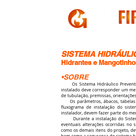
HOME
A GASFIRE
SISTEMA HIDRÁULI
Hidrantes e Mangotinho
•SOBRE
Os Sistema Hidráulico Preventivo
instalado deve corresponder um mem
de tubulação, premissas, orientaçõ
Os parâmetros, ábacos, tabelas e
fluxograma de instalação do sist
instalador, devem fazer parte do me
Durante a instalação do Sistema 
eventuais alterações ocorridas no 
como os demais itens do projeto, d
bem como a segurança do sistema hi