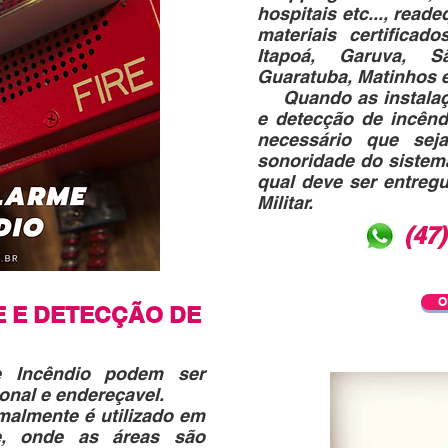
hospitais etc..., rea
materiais certificad
Itapoá, Garuva, 
Guaratuba, Matinhos e
Quando as instalaçõ
e detecção de incênd
necessário que sej
sonoridade do sistema
qual deve ser entreg
Militar.
(47
O
E E DETECÇÃO DE
e Incêndio podem ser
onal e endereçavel.
malmente é utilizado em
e, onde as áreas são