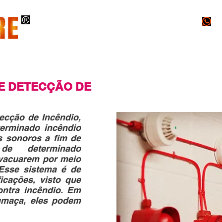
O
INSTALAÇÕES
PROJETOS
LAUDOS
E DETECÇÃO DE
ecção de Incêndio,
terminado incêndio
s sonoros a fim de
 de determinado
evacuarem por meio
 Esse sistema é de
icações, visto que
ontra incêndio. Em
fumaça, eles podem