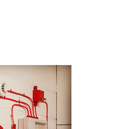
ffice phone: +55 47999299050
contato@gasfire.com.br
SHOP
CONTATO