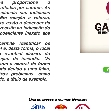
ma proporciona o
mitadas por setores. As
ncionais são indicadas
Em relação a valores,
xo custo a depender da
recisão na indicação do
coeficiente inexato aos
ermite identificar os
 e, desta forma, o local
 eventual disparo do
cção de incêndio. Os
com a central de forma
ada devido a uma falha,
W
tros problemas, como
o, a título de exemplo.
Link de acesso a normas técnicas: