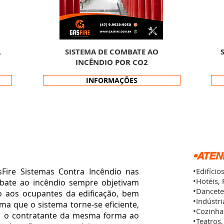
A
SISTEMA DE COMBATE AO
INCÊNDIO POR CO2
INFORMAÇÕES
•ATE
 Sistemas Contra Incêndio nas
•Edifício
•Hotéis,
bate ao incêndio sempre objetivam
•Dancete
o aos ocupantes da edificação, bem
•Indústr
ma que o sistema torne-se eficiente,
•Cozinhas
 o contratante da mesma forma ao
•Teatros