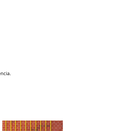
ffice phone: +55 47999299050
contato@gasfire.com.br
SHOP
CONTATO
ncia.