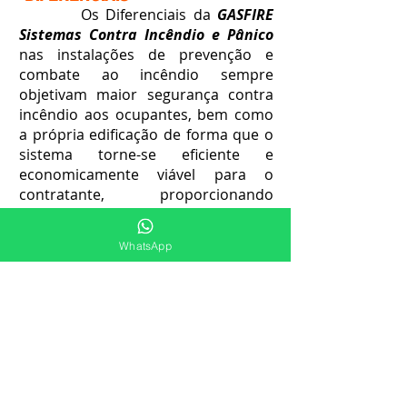
Os Diferenciais da
GASFIRE
Sistemas Contra Incêndio e Pânico
nas instalações de prevenção e
combate ao incêndio sempre
objetivam maior segurança contra
incêndio aos ocupantes, bem como
a própria edificação de forma que o
sistema torne-se eficiente e
economicamente viável para o
contratante, proporcionando
segurança em situações
emergenciais. Atendemos Jaraguá
WhatsApp
do Sul /SC e região.
-Qualidade;
-Segurança;
-Economia;
-Inovação;
-Tecnologias.