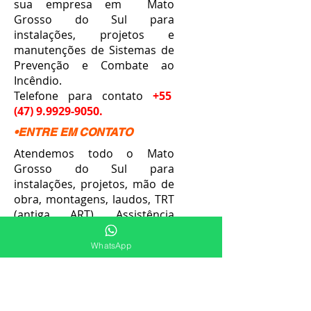
sua empresa em Mato
Grosso do Sul para
instalações, projetos e
manutenções de Sistemas de
Prevenção e Combate ao
Incêndio.
Telefone para contato
+55
(47) 9.9929-9050
.
•ENTRE EM CONTATO
Atendemos todo o Mato
Grosso do Sul para
instalações, projetos, mão de
obra, montagens, laudos, TRT
(antiga ART), Assistência
Técnica e manutenções de
prevenção e combate ao
WhatsApp
incêndio como Hidrantes,
Mangotinhos, Alarme de
Incêndio, Detecção de
Fumaça, Redes de Gás GLP e