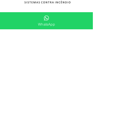
WhatsApp
(47) 9.9929-9050
+55
contato@gasfire.com.br
Link de acesso a normas técnicas: