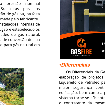
da pressão nominal
Brasileiras para os
ção de gás ou, na falta
rmada pelo fabricante.
alações internas de
cução é estabelecido os
redes de gás natural.
to de conversão de sua
leo para gás natural em
.
•Diferenciais
Os Diferenciais da Gas
elaboração de projeto
Liquefeito de Petróleo 
maior segurança cont
edificação,
bem como a p
sistema torne-se eficie
o contratante da mesm