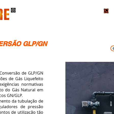
O
INSTALAÇÕES
PROJETOS
LAUDOS
ERSÃO GLP/GN
onversão de GLP/GN
ções de Gás Liquefeito
xigências normativas
to do Gás Natural em
icos GN/GLP.
nto da tubulação de
guladores de pressão
tos de utilização tão