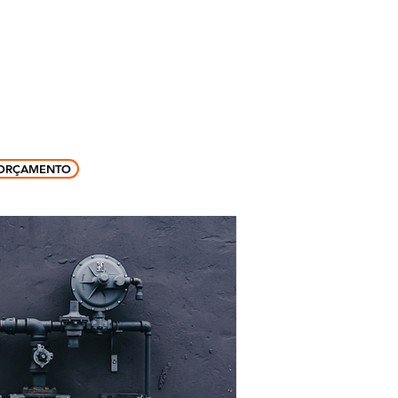
ffice phone: +55 47999299050
contato@gasfire.com.br
SHOP
CONTATO
ORÇAMENTO