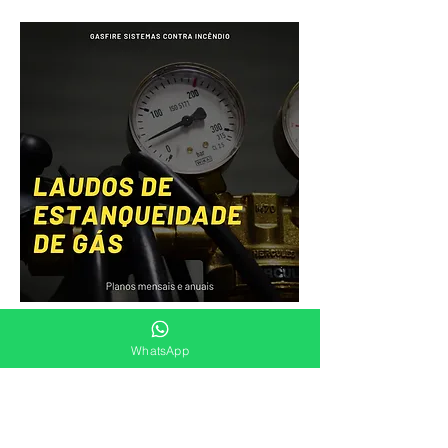
•ATENDEMOS
WhatsApp
•Prédios Residenciais, Comerciais e em Geral
•Hotéis, Pousadas
•Danceterias, Casa de Festas e Eventos
•Indústrias e Fábricas em Geral