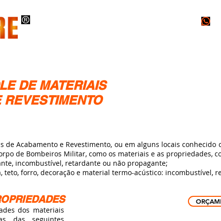
O
INSTALAÇÕES
PROJETOS
LAUDOS
LE DE MATERIAIS
 REVESTIMENTO
 de Acabamento e Revestimento, ou em alguns locais conhecido
Corpo de Bombeiros Militar, como os materiais e as propriedades, c
pante, incombustível, retardante ou não propagante;
ia, teto, forro, decoração e material termo-acústico: incombustível,
ROPRIEDADES
ORÇAM
es dos materiais
as das seguintes