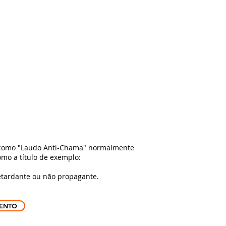
ffice phone: +55 47999299050
contato@gasfire.com.br
SHOP
CONTATO
 como "Laudo Anti-Chama" normalmente
omo a título de exemplo:
 retardante ou não propagante.
ENTO