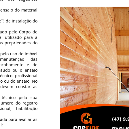
 ensaio do material
RT) de instalação do
itado pelo Corpo de
l utilizado para a
das propriedades do
pelo uso do imóvel
manutenção das
 acabamento e de
laudo ou o ensaio
cnico profissional
do ou do ensaio. No
 devem constar as
l técnico pela sua
número do registro
onal, habilitação
zada para avaliar as
l;