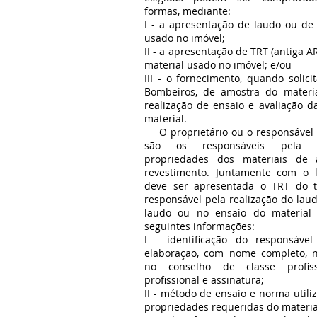
formas, mediante:
I - a apresentação de laudo ou de
usado no imóvel;
II - a apresentação de TRT (antiga A
material usado no imóvel; e/ou
III - o fornecimento, quando solic
Bombeiros, de amostra do materia
realização de ensaio e avaliação 
material.
O proprietário ou o responsável 
são os responsáveis pela 
propriedades dos materiais de
revestimento. Juntamente com o 
deve ser apresentada o TRT do té
responsável pela realização do lau
laudo ou no ensaio do material
seguintes informações:
I - identificação do responsáve
elaboração, com nome completo, 
no conselho de classe profissi
profissional e assinatura;
II - método de ensaio e norma utili
propriedades requeridas do materia