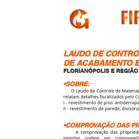
HOME
A GASFIRE
LAUDO DE CONTRO
DE ACABAMENTO E
FLORIANÓPOLIS E REGIÃO
•SOBRE:
O Laudo de Controle de Materiais
relatam detalhes fiscalizados pelo 
I - revestimento de piso: antiderra
II - revestimento de parede, divisór
•COMPROVAÇÃO DAS P
A comprovação das propriedad
exigidas podem ser comprovad