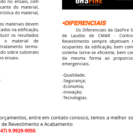
liado no ensaio, com
cante do material,
rística do material,
•DIFERENCIAIS
os materiais devem
ados na edificação,
Os Diferenciais da GasFire Sis
duzir os resultados
de Laudos de CMAR - Contro
so o material de
Revestimento sempre objetivam 
 tratamento termo-
ocupantes da edificação, bem com
ado sobre substrato
sistema torne-se eficiente, bem c
no ensaio.
da mesma forma ao proporcio
emergenciais.
-Qualidade;
-Segurança;
-Economia;
-Inovação;
-Tecnologias.
çamentos, entre em contato conosco, temos a melhor so
is de Revestimento e Acabamento
(47) 9.9929-9050
.