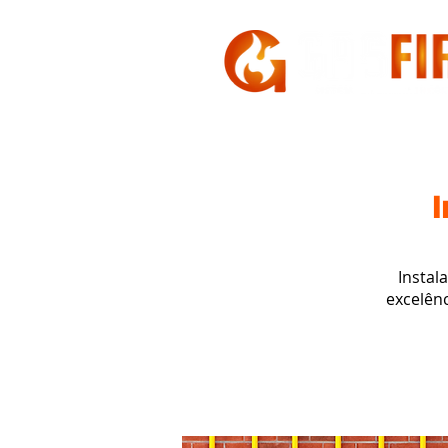
HOME
A GASFIRE
Instal
excelênc