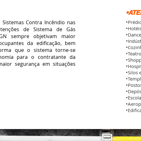
•AT
istemas Contra Incêndio nas
•Prédi
•Hotéi
utenções de Sistema de Gás
•Dance
/GN sempre objetivam maior
•Indús
ocupantes da edificação, bem
•Cozinh
forma que o sistema torne-se
•Teatr
nomia para o contratante da
•Shopp
aior segurança em situações
•Hospit
•Silos 
•Templo
•Posto
•Depós
•Escol
•Aerop
•Edifi