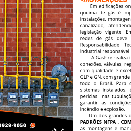
•INSTALAÇÕES
Em edificações onde
queima de gás é impr
instalações, montagen
canalizado, atendend
legislação vigente. 
redes de gás deve 
Responsabilidade Té
Industrial responsável 
A GasFire realiza in
conexões, válvulas, r
com qualidade e excel
GLP e GN, com grande h
todo o Brasil. Para 
sistemas instalados, 
perícias nas tubulaç
garantir as condiçõ
incêndio e explosão.
Um dos grandes dife
PADRÕES NFPA , CBM
as montagens e manu