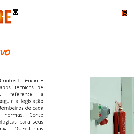
O
INSTALAÇÕES
PROJETOS
LAUDOS
IVO
tra Incêndio e
dados técnicos de
o, referente a
eguir a legislação
 Bombeiros de cada
s normas. Conte
lógicas para seus
nível. Os Sistemas