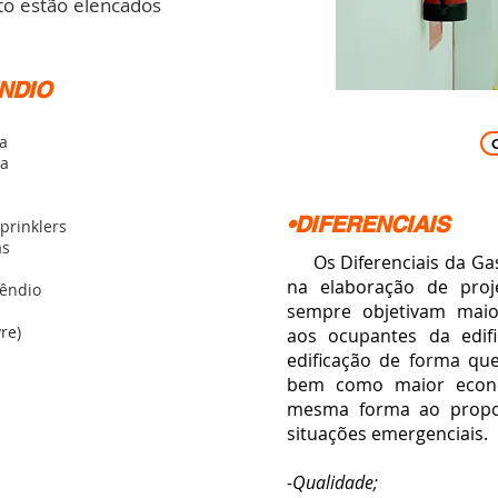
to estão elencados
NDIO
a
ia
•DIFERENCIAIS
prinklers
as
Os Diferenciais da Gas
na elaboração de proj
cêndio
sempre objetivam maio
re)
aos ocupantes da edif
edificação
de forma que 
bem como maior econo
mesma forma ao propo
situações emergenciais.
-Qualidade;