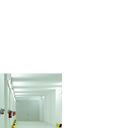
ffice phone: +55 47999299050
contato@gasfire.com.br
SHOP
CONTATO