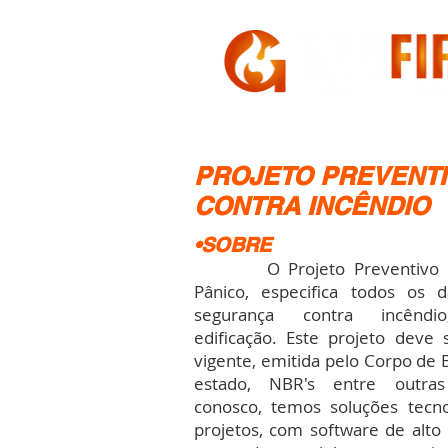
HOME
A GASFIRE
PROJETO PREVENT
CONTRA INCÊNDIO
•SOBRE
O Projeto Preventivo Con
Pânico, especifica todos os 
segurança contra incêndi
edificação. Este projeto deve s
vigente, emitida pelo Corpo de
estado, NBR's entre outra
conosco, temos soluções tecno
projetos, com software de alto 