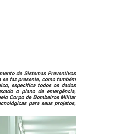
ffice phone: +55 47999299050
contato@gasfire.com.br
SHOP
CONTATO
gmento de Sistemas Preventivos
da se faz presente, como também
ico, especifica todos os dados
nexado o plano de emergência,
 pelo Corpo de Bombeiros Militar
cnológicas para seus projetos,