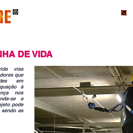
O
INSTALAÇÕES
PROJETOS
LAUDOS
NHA DE VIDA
ida visa
adores que
dades em
equação à
nça nos
enda-se a
ojeto pode
, sendo as